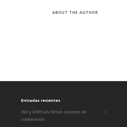
ABOUT THE AUTHOR
Entradas recientes
INH y DIRPLAN firman convenio de
colaboración